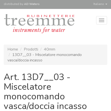
distributed
by
AD Waters
Italiano
Togg
navig
Home
Prodotti
40mm
13D7__03 - Miscelatore monocomando
vasca/doccia incasso
Art. 13D7__03 -
Miscelatore
monocomando
vasca/doccia incasso