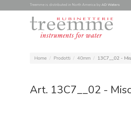
Treemme is
distributed
in North America
by
AD Waters
Home
Prodotti
40mm
13C7__02 - Mis
Art. 13C7__02 - Mis