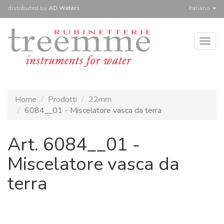
distributed
by
AD Waters
Italiano
Togg
navig
Home
Prodotti
22mm
6084__01 - Miscelatore vasca da terra
Art. 6084__01 -
Miscelatore vasca da
terra