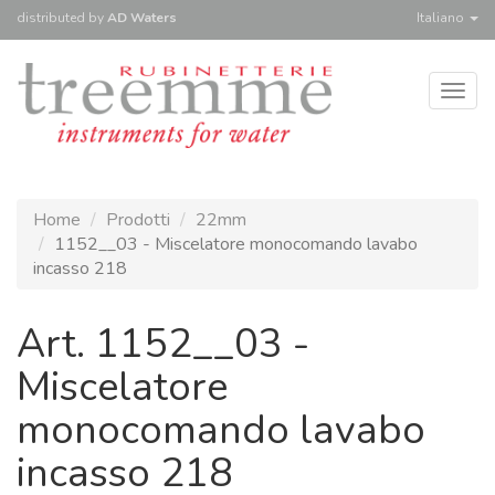
distributed
by
AD Waters
Italiano
Togg
navig
Home
Prodotti
22mm
1152__03 - Miscelatore monocomando lavabo
incasso 218
Art. 1152__03 -
Miscelatore
monocomando lavabo
incasso 218