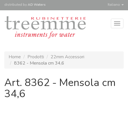
distributed
by
AD Waters
Italiano
Togg
navig
Home
Prodotti
22mm Accessori
8362 - Mensola cm 34,6
Art. 8362 - Mensola cm
34,6