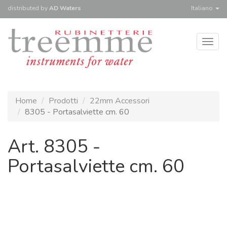
distributed
by
AD Waters
Italiano
Togg
navig
Home
Prodotti
22mm Accessori
8305 - Portasalviette cm. 60
Art. 8305 -
Portasalviette cm. 60