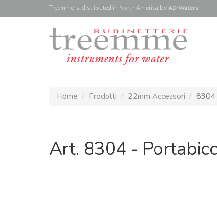
Treemme is
distributed
in North America
by
AD Waters
Home
Prodotti
22mm Accessori
8304 
Art. 8304 - Portabicc