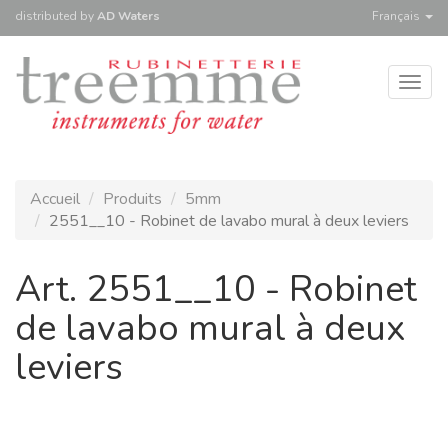
distributed
by
AD Waters
Français
Togg
navig
Accueil
Produits
5mm
2551__10 - Robinet de lavabo mural à deux leviers
Art. 2551__10 - Robinet
de lavabo mural à deux
leviers