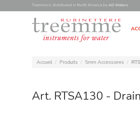
Treemme is
distributed
in North America
by
AD Waters
ACC
Accueil
Produits
5mm Accessoires
RTS
Art. RTSA130 - Drain