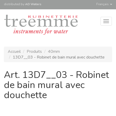
distributed
by
AD Waters
Français
Togg
navig
Accueil
Produits
40mm
13D7__03 - Robinet de bain mural avec douchette
Art. 13D7__03 - Robinet
de bain mural avec
douchette