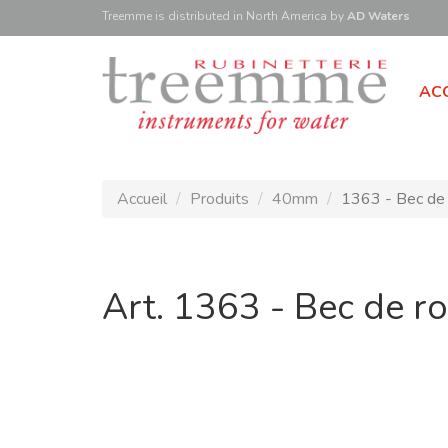
Treemme is
distributed
in North America
by
AD Waters
ACC
Accueil
Produits
40mm
1363 - Bec de 
Art. 1363 - Bec de r