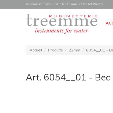
Treemme is
distributed
in North America
by
AD Waters
ACC
Accueil
Produits
22mm
6054__01 - Bec
Art. 6054__01 - Bec 